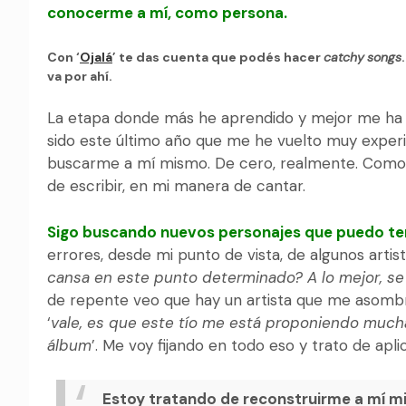
conocerme a mí, como persona.
Con ‘
Ojalá
’ te das cuenta que podés hacer
catchy
songs
va por ahí.
La etapa donde más he aprendido y mejor me ha ve
sido este último año que me he vuelto muy experi
buscarme a mí mismo. De cero, realmente. Como 
de escribir, en mi manera de cantar.
Sigo buscando nuevos personajes que puedo ten
errores, desde mi punto de vista, de algunos artis
cansa en este punto determinado? A lo mejor, s
de repente veo que hay un artista que me asombra
‘
vale, es que este tío me está proponiendo mucha
álbum
’. Me voy fijando en todo eso y trato de apli
Estoy tratando de reconstruirme a mí m