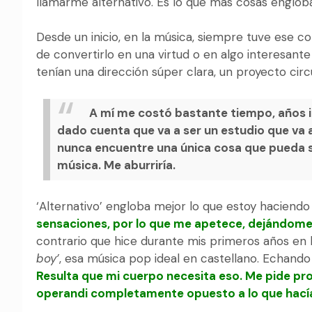
llamarme alternativo. Es lo que más cosas engloba
Desde un inicio, en la música, siempre tuve ese c
de convertirlo en una virtud o en algo interesant
tenían una dirección súper clara, un proyecto circ
A mí me costó bastante tiempo, años in
dado cuenta que va a ser un estudio que va a
nunca encuentre una única cosa que pueda se
música. Me aburriría.
‘Alternativo’ engloba mejor lo que estoy haciend
sensaciones, por lo que me apetece, dejándome 
contrario que hice durante mis primeros años en l
boy’
, esa música pop ideal en castellano. Echando
Resulta que mi cuerpo necesita eso. Me pide pr
operandi completamente opuesto a lo que hacía 