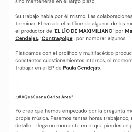
sino mantenerse en el largo plazo.
Su trabajo habla por él mismo. Las colaboraciones 
terminar. Él ha sido el artífice de algunos de los 
el productor de ‘
EL LÍO DE MAXIMILIANO
‘ por
Ma
Cendejas
, ‘
Contragolpe
‘, por nombrar algunos.
Platicamos con el prolífico y multifacético prod
constantes cuestionamientos internos, el momento
trabajar en el EP de
Paula Cendejas
.
–
¿#AQuéSuena
Carlos Ares
?
Yo creo que hemos empezado por la pregunta más
propia música. Pasamos tantas horas trabajando, r
detalle… Llega un momento en el que pierdes un p