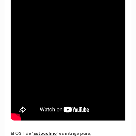
El OST de ‘
Estocolmo
’ es intriga pura,