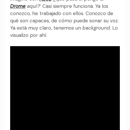
Drome
aquí?
’ Casi siempre funciona. Ya los
conozco, he trabajado con ellos. Conozco de
qué son capaces, de cómo puede sonar su voz.
Ya está muy claro, tenemos un
background
. Lo
visualizo por ahí.