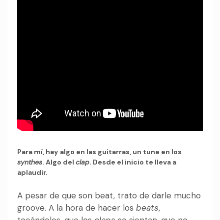
Para mí, hay algo en las guitarras, un tune en los
synthes
. Algo del
clap
. Desde el inicio te lleva a
aplaudir.
A pesar de que son beat, trato de darle mucho
groove. A la hora de hacer los
beats
,
tocándolos, que los
claps
se sientan, que no