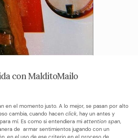
ida con MalditoMailo
 en el momento justo. A lo mejor, se pasan por alto
o eso cambia, cuando hacen
click
, hay un antes y
ara mí. Es como si entendiera mi
attention span
,
manera de armar sentimientos jugando con un
ón, en el uso de ese criterio en el proceso de