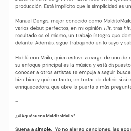
producción. Está implícito que la simplicidad es un
Manuel Dengis, mejor conocido como MalditoMailo, 
varios debut perfectos, en mi opinión.
Hit
, tras
hit
resultado es el mismo, un trabajo íntegro que d
delante. Además, sigue trabajando en lo suyo y sab
Hablé con Mailo, quien estuvo a cargo de uno de 
su enfoque principal es la música y está dispuesto
conocer a otros artistas te empuja a seguir busc
hizo bien y qué no tanto, en tratar de definir si sí
enriquecedora, que abre la puerta a más pregunta
–
¿#Aquésuena MalditoMailo?
Suena a
simple
.
Yo no alargo canciones, las aco