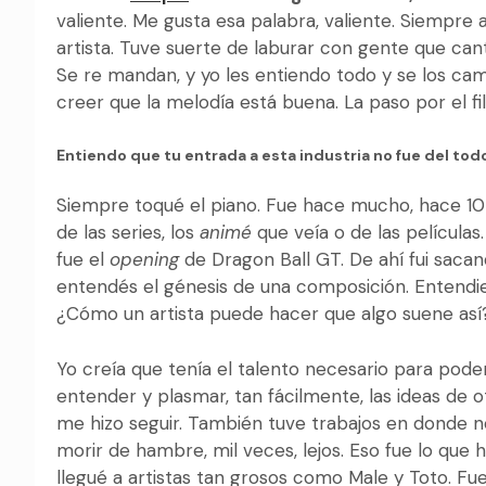
valiente. Me gusta esa palabra, valiente. Siempre a
artista. Tuve suerte de laburar con gente que c
Se re mandan, y yo les entiendo todo y se los cam
creer que la melodía está buena. La paso por el fi
Entiendo que tu entrada a esta industria no fue del t
Siempre toqué el piano. Fue hace mucho, hace 1
de las series, los
animé
que veía o de las películas
fue el
opening
de Dragon Ball GT. De ahí fui saca
entendés el génesis de una composición. Entendie
¿Cómo un artista puede hacer que algo suene así
Yo creía que tenía el talento necesario para pode
entender y plasmar, tan fácilmente, las ideas de
me hizo seguir. También tuve trabajos en donde n
morir de hambre, mil veces, lejos. Eso fue lo que
llegué a artistas tan grosos como Male y Toto. F