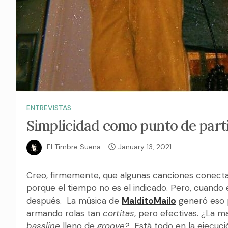
ENTREVISTAS
Simplicidad como punto de part
El Timbre Suena
January 13, 2021
Creo, firmemente, que algunas canciones conectan
porque el tiempo no es el indicado. Pero, cuand
después. La música de
MalditoMailo
generó eso p
armando rolas tan
cortitas
, pero efectivas. ¿La 
bassline
lleno de
groove?
Está todo en la ejecuci