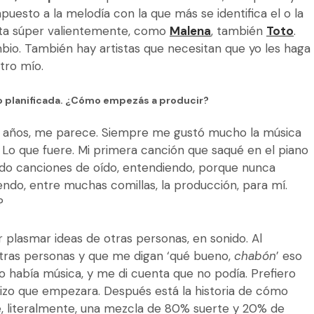
puesto a la melodía con la que más se identifica el o la
anta súper valientemente, como
Malena
, también
Toto
.
bio. También hay artistas que necesitan que yo les haga
ltro mío.
odo planificada. ¿Cómo empezás a producir?
0 años, me parece. Siempre me gustó mucho la música
. Lo que fuere. Mi primera canción que saqué en el piano
ndo canciones de oído, entendiendo, porque nunca
ndo, entre muchas comillas, la producción, para mí.
?
r plasmar ideas de otras personas, en sonido.
Al
 otras personas y que me digan ‘qué bueno,
chabón
’ eso
o había música, y me di cuenta que no podía. Prefiero
 hizo que empezara. Después está la historia de cómo
ue, literalmente, una mezcla de 80% suerte y 20% de