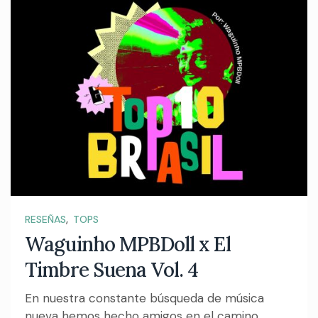
,
RESEÑAS
TOPS
Waguinho MPBDoll x El
Timbre Suena Vol. 4
En nuestra constante búsqueda de música
nueva hemos hecho amigos en el camino.