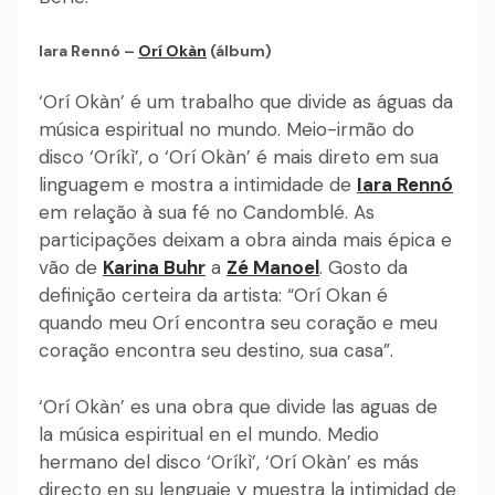
Iara Rennó –
Orí Okàn
(álbum)
‘Orí Okàn’ é um trabalho que divide as águas da
música espiritual no mundo. Meio-irmão do
disco ‘Oríkì’, o ‘Orí Okàn’ é mais direto em sua
linguagem e mostra a intimidade de
Iara Rennó
em relação à sua fé no Candomblé. As
participações deixam a obra ainda mais épica e
vão de
Karina Buhr
a
Zé Manoel
. Gosto da
definição certeira da artista: “Orí Okan é
quando meu Orí encontra seu coração e meu
coração encontra seu destino, sua casa”.
‘Orí Okàn’ es una obra que divide las aguas de
la música espiritual en el mundo. Medio
hermano del disco ‘Oríkì’, ‘Orí Okàn’ es más
directo en su lenguaje y muestra la intimidad de