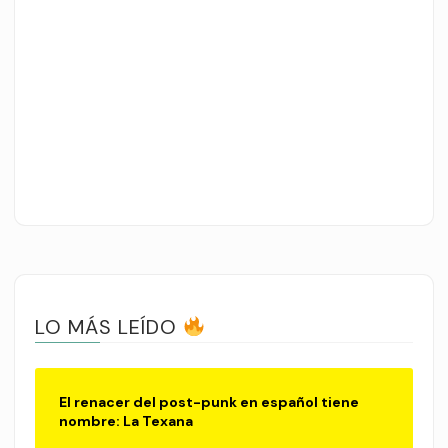
LO MÁS LEÍDO
El renacer del post-punk en español tiene
nombre: La Texana