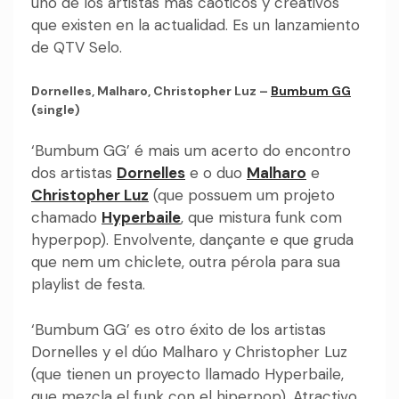
uno de los artistas más caóticos y creativos
que existen en la actualidad. Es un lanzamiento
de QTV Selo.
Dornelles, Malharo, Christopher Luz –
Bumbum GG
(single)
‘Bumbum GG’ é mais um acerto do encontro
dos artistas
Dornelles
e o duo
Malharo
e
Christopher Luz
(que possuem um projeto
chamado
Hyperbaile
, que mistura funk com
hyperpop). Envolvente, dançante e que gruda
que nem um chiclete, outra pérola para sua
playlist de festa.
‘Bumbum GG’ es otro éxito de los artistas
Dornelles y el dúo Malharo y Christopher Luz
(que tienen un proyecto llamado Hyperbaile,
que mezcla el funk con el hiperpop). Atractivo,