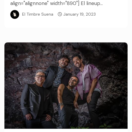
align="alignnone" width="890"] El lineup...
El Timbre Suena
January 19, 2023