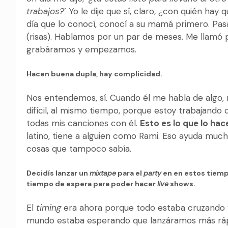
trabajos?
’ Yo le dije que sí, claro, ¿con quién ha
día que lo conocí, conocí a su mamá primero. Pasa
(risas). Hablamos por un par de meses. Me llamó 
grabáramos y empezamos.
Hacen buena dupla, hay complicidad.
Nos entendemos, sí. Cuando él me habla de algo, m
difícil, al mismo tiempo, porque estoy trabajando 
todas mis canciones con él.
Esto es lo que lo hac
latino, tiene a alguien como Rami. Eso ayuda mu
cosas que tampoco sabía.
Decidís lanzar un
mixtape
para el
party
en en estos tiemp
tiempo de espera para poder hacer
live
shows.
El
timing
era ahora porque todo estaba cruzando y
mundo estaba esperando que lanzáramos más rápi