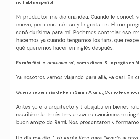
no habla español.
Mi productor me dio una idea. Cuando le conocí, 
nuevo, pero enseñé eso y le gustaron. Él me preg
sonó durísima para mí. Podemos controlar ese me
hacemos ya cuando tengamos los fans, que respe
qué queremos hacer en inglés después.
Es más fácil el
crossover
así, como dices. Si la pegás en 
Ya nosotros vamos viajando para allá, ya casi. En c
Quiero saber más de Rami Samir Afuni. ¿Cómo le conoc
Antes yo era arquitecto y trabajaba en bienes r
escribiendo, tenía tres o cuatro canciones en ingl
buen amigo de Rami. Nos presentaron y formamos
Un día me dijo, ‘
¿tú estás listo para llevarlo al otr