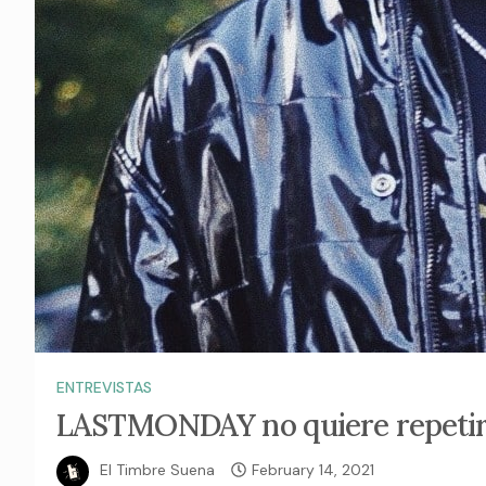
ENTREVISTAS
LASTMONDAY no quiere repeti
El Timbre Suena
February 14, 2021