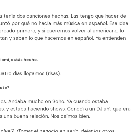
ya tenía dos canciones hechas. Las tengo que hacer de
untó por qué no hacía más música en español. Esa idea
rcado primero, y si queremos volver al americano, lo
tan y saben lo que hacemos en español. Ya entienden
Miami, estás hecho.
uatro días llegamos (risas).
iste?
aíces. Andaba mucho en Soho. Ya cuando estaba
és, y estaba haciendo shows. Conocí a un DJ ahí, que era
 una buena relación. Nos caímos bien.
o nivel? ¿Tomar el negocio en serio, dejar los otros