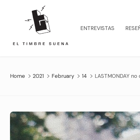
Skip
to
content
ENTREVISTAS
RESE
Home
2021
February
14
LASTMONDAY no qu