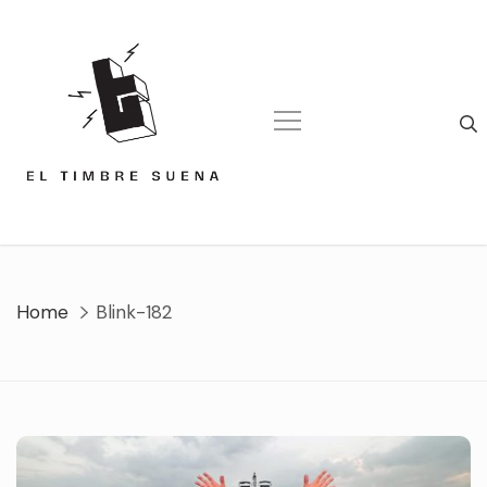
Skip
to
content
Home
Blink-182