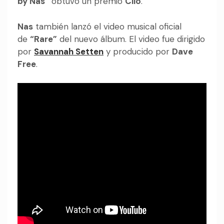
by Nas”
obtuvo un premio
Clio
.
Nas
también lanzó el video musical oficial
de
“Rare”
del nuevo álbum. El video fue dirigido
por
Savannah Setten
y producido por
Dave
Free
.