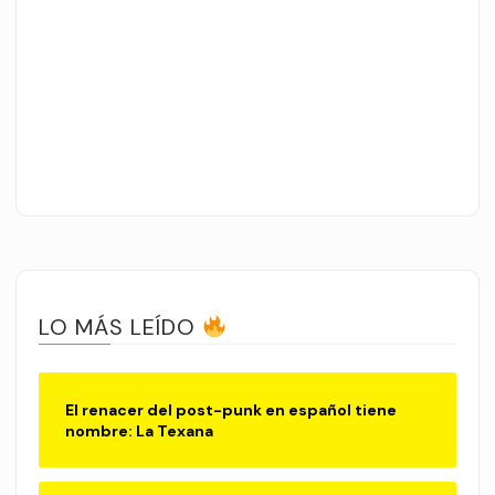
LO MÁS LEÍDO
El renacer del post-punk en español tiene
nombre: La Texana