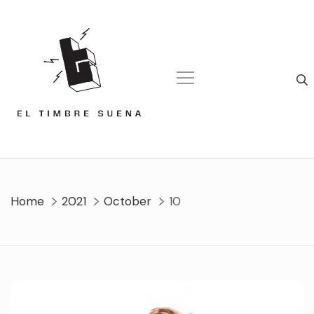
Skip
to
content
Home
2021
October
10