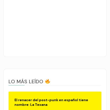
LO MÁS LEÍDO
El renacer del post-punk en español tiene
nombre: La Texana