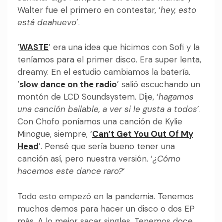
Walter fue el primero en contestar, ‘
hey, esto
está deahuevo
’.
‘
WASTE
’ era una idea que hicimos con Sofi y la
teníamos para el primer disco. Era super lenta,
dreamy. En el estudio cambiamos la batería.
‘
slow dance on the radio
’ salió escuchando un
montón de LCD Soundsystem. Dije, ‘
hagamos
una canción bailable, a ver si le gusta a todos
’.
Con Chofo poníamos una canción de Kylie
Minogue, siempre, ‘
Can’t Get You Out Of My
Head
’. Pensé que sería bueno tener una
canción así, pero nuestra versión. ‘
¿Cómo
hacemos este dance raro?
‘
Todo esto empezó en la pandemia. Tenemos
muchos demos para hacer un disco o dos EP
más. A lo mejor sacar singles. Tenemos doce,