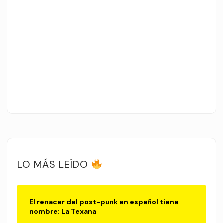
LO MÁS LEÍDO
El renacer del post-punk en español tiene
nombre: La Texana