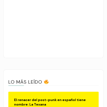
LO MÁS LEÍDO
El renacer del post-punk en español tiene
nombre: La Texana