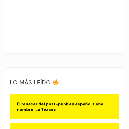
LO MÁS LEÍDO
El renacer del post-punk en español tiene
nombre: La Texana