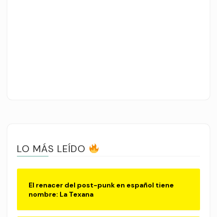
LO MÁS LEÍDO
El renacer del post-punk en español tiene
nombre: La Texana