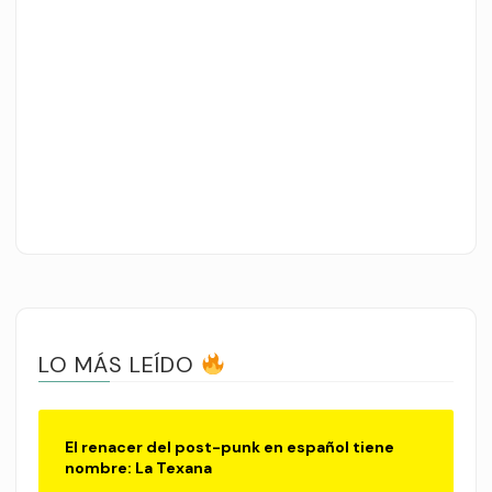
LO MÁS LEÍDO
El renacer del post-punk en español tiene
nombre: La Texana