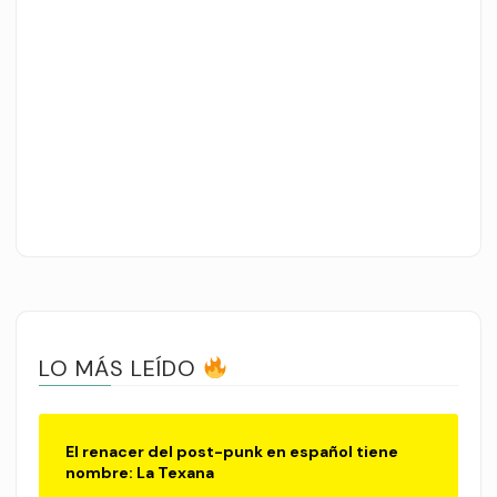
LO MÁS LEÍDO
El renacer del post-punk en español tiene
nombre: La Texana