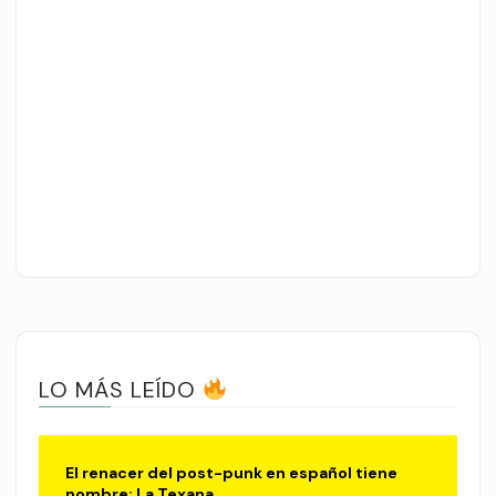
LO MÁS LEÍDO
El renacer del post-punk en español tiene
nombre: La Texana