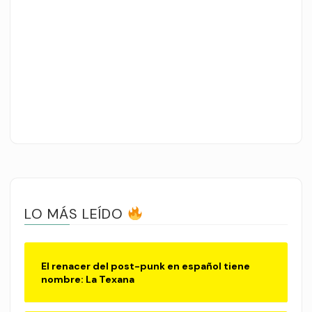
LO MÁS LEÍDO
El renacer del post-punk en español tiene
nombre: La Texana