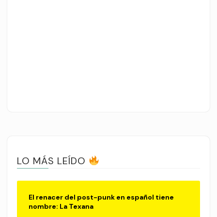
LO MÁS LEÍDO
El renacer del post-punk en español tiene
nombre: La Texana