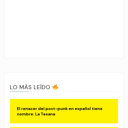
LO MÁS LEÍDO
El renacer del post-punk en español tiene
nombre: La Texana