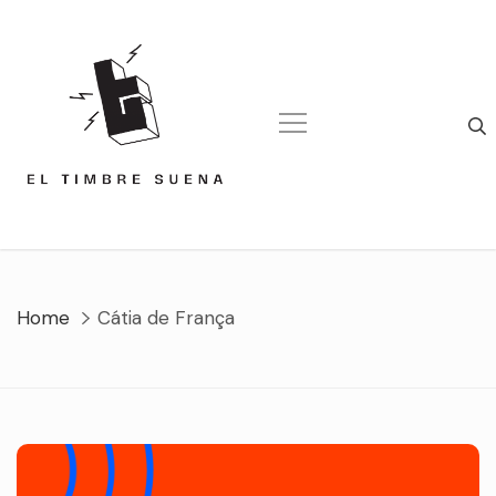
Skip
to
content
Home
Cátia de França