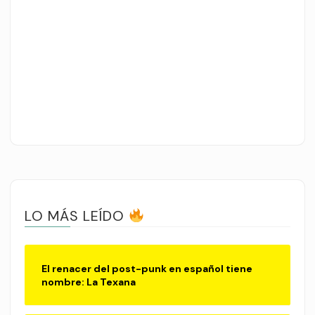
LO MÁS LEÍDO
El renacer del post-punk en español tiene
nombre: La Texana