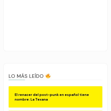
LO MÁS LEÍDO
El renacer del post-punk en español tiene
nombre: La Texana