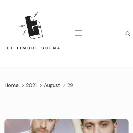
Skip
to
content
Home
2021
August
29