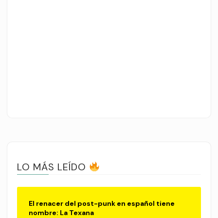
LO MÁS LEÍDO
El renacer del post-punk en español tiene
nombre: La Texana