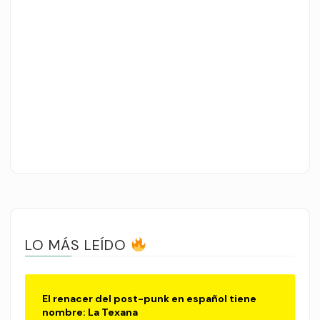
LO MÁS LEÍDO
El renacer del post-punk en español tiene
nombre: La Texana