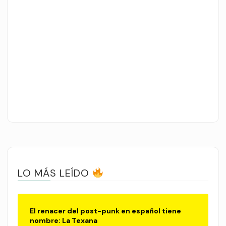
LO MÁS LEÍDO
El renacer del post-punk en español tiene
nombre: La Texana