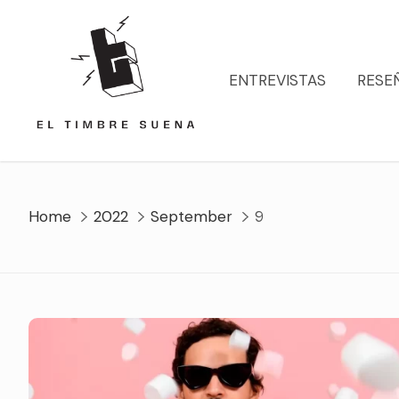
Skip
to
content
ENTREVISTAS
RESE
Home
2022
September
9