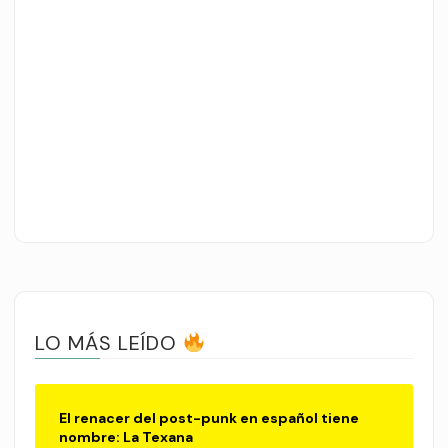
LO MÁS LEÍDO
El renacer del post-punk en español tiene
nombre: La Texana