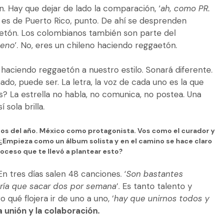
. Hay que dejar de lado la comparación, ‘
ah, como PR.
es de Puerto Rico, punto. De ahí se desprenden
aetón. Los colombianos también son parte del
leno
’. No, eres un chileno haciendo reggaetón.
haciendo reggaetón a nuestro estilo. Sonará diferente.
do, puede ser. La letra, la voz de cada uno es la que
s? La estrella no habla, no comunica, no postea. Una
 sola brilla.
sos del año. México como protagonista. Vos como el curador y
. ¿Empieza como un álbum solista y en el camino se hace claro
oceso que te llevó a plantear esto?
 tres días salen 48 canciones. ‘
Son bastantes
dría que sacar dos por semana
‘. Es tanto talento y
qué flojera ir de uno a uno, ‘
hay que unirnos todos y
la unión y la colaboración.