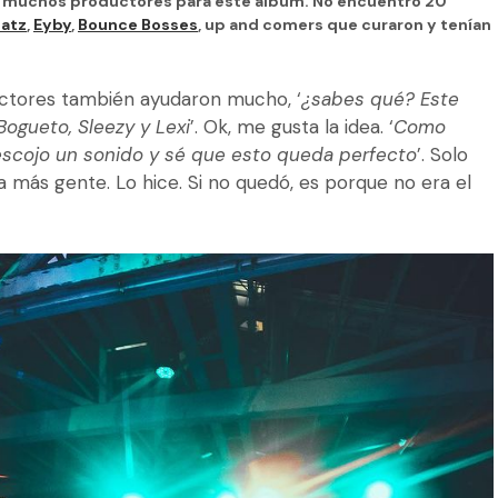
n muchos productores para este álbum. No encuentro 20
eatz
,
Eyby
,
Bounce Bosses
, up and comers que curaron y tenían
oductores también ayudaron mucho, ‘
¿sabes qué? Este
Bogueto, Sleezy y Lexi
’. Ok, me gusta la idea. ‘
Como
escojo un sonido y sé que esto queda perfecto
’. Solo
 más gente. Lo hice. Si no quedó, es porque no era el