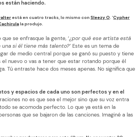
os están haciendo.
alter
está en cuatro tracks, lo mismo con
Sleezy O
. ‘
Cypher
Cachirula
la produjo.
o que se enfrasque la gente, ‘
¿por qué ese artista está
 una si él tiene más talento?’
Este es un tema de
jugar de medio central porque se ganó su puesto y tiene
 el nuevo o vas a tener que estar rotando porque él
ga. Tú entraste hace dos meses apenas. No significa que
tos y espacios de cada uno son perfectos y en el
aciones no es que sea el mejor sino que su voz entra
 todo se acomoda perfecto. Lo que ya está en la
personas que se bajaron de las canciones. Imaginé a las