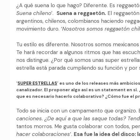
¿A qué suena lo que hago? Diferente. Es reggaetón
Suena chileno
’.
Suena a reggaetón.
El reggaetón 
argentinos, chilenos, colombianos haciendo regg
movimiento duro. ‘
Nosotros somos reggaetón chi
Tu estilo es diferente. Nosotros somos mexicanos 
Te hará recordar a algunos ritmos que has escucha
nos distingue. ¿Por qué somos unas super estrella
estrella está parada cumpliendo su función y por sí
‘
SUPER ESTRELLAS
’ es uno de los releases más ambicio
canalizador. El proponer algo así es un statement en sí
que es necesario hacerlo colaborativo? ¿Cómo fue el pr
Todo se inicia con un campamento que organizo. En
canciones. ¿De aquí a que las saque todas? Ten
tantos morros. Me gusta colaborar con todos, pero 
hacer colaboraciones
’.
Esa fue la idea del disco: 