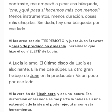
contraste, me empezó a picar esa búsqueda,
‘
che, ¿qué pasa si hacemos más con menos?
’
Menos instrumentos, menos duración, cosas
más chiquitas. Sin duda, hay una búsqueda por
ese lado.
Vi los créditos de ‘TERREMOTO’ y justo Juan Stewart
a
cargo de producción y mezcla
. Increíble lo que
hizo él con ‘ELETÉ’ de Lucía.
A
Lucía
la amo. El
último disco
de Lucía es
alucinante. Ella me cae súper. Es otro gran
trabajo de
Juan
en la producción. Va un poco
por ese lado.
Vi la versión de ‘
Hechicera
’ y es una locura. Esa
distorsión en las vocales me parte la cabeza. Es una
extensión de la idea, el poder ejecutar con esta
herramienta.