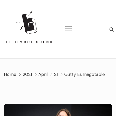
Skip
to
content
Home
2021
April
21
Gutty Es Inagotable