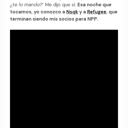
¿te lo mando?
’ Me dijo que sí.
Esa noche que
tocamos, yo conozco a
Nsqk
y a
Refugee
, que
terminan siendo mis socios para NPP.