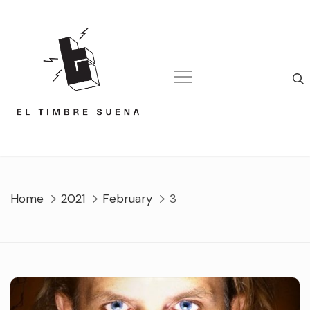
Skip
to
content
Home
2021
February
3