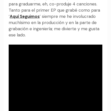
para graduarme, eh, co-produje 4 canciones.
Tanto para el primer EP que grabé como para
‘
Aquí Seguimos
’ siempre me he involucrado
muchísimo en la producción y en la parte de
grabación e ingeniería; me divierte y me gusta
ese lado.