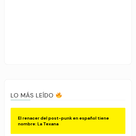
LO MÁS LEÍDO
El renacer del post-punk en español tiene
nombre: La Texana