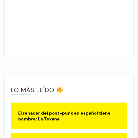
LO MÁS LEÍDO
El renacer del post-punk en español tiene
nombre: La Texana